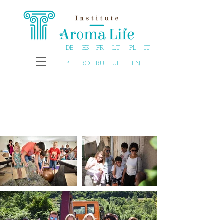
DE
ES
FR
LT
PL
IT
PT
RO
RU
UE
EN